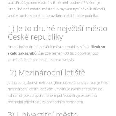
ptá: „Proč bychom vlastně v Brně měli podnikat? V čem je
Brno jiné než ostatní města?“. A my vám nyní několik důvodů,
proč v tomto krásném moravském městě máte podnikat.
1) Je to druhé největší město
České republiky
Brno jakožto druhé největší město republiky slibuje
širokou
škálu zákazníků
. Žije zde téměř 400 tisíc obyvatel, což
znamená, že je zde dostatek pracovní síly.
2) Mezinárodní letiště
Jedná se o jakousi metropoli Jihomoravského kraje, kde je také
mezinárodní letiště, což vám umožňuje rychlé cestování do
zahraničí, pokud byste honem potřebovali vycestovat za
obchodní příležitostí, za obchodním partnerem.
3) Univerzitní město