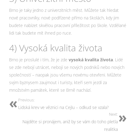
Brno je taky jedno z univerzitních měst. Můžete tak hledat
nové pracovníky, nové podřízené přímo na školách, kdy jim
budete nabízet skvělou pracovní příležitost po škole. Vzdělané
lidi tak budete mít ihned po ruce.
4) Vysoká kvalita života
Brno je proslulé i tím, že je zde
vysoká kvalita života
. Lidé
se zde nebojí utrácet, nebojí se nových podniků nebo nových
společností – naopak jsou všemu novému otevřeni. Můžete
svým byznysem zaujmout i turisty, kteří sem jezdí za
množstvím památek, které se Brně nachází.
Previous:
Lidská krev ve věznici na Cejlu – odkud se vzala?
Next:
Najděte si pronájem, aniž by se vám do toho pletla
realitka