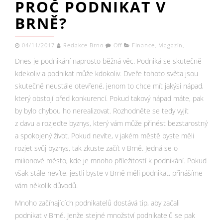
PROČ PODNIKAT V
BRNĚ?
04/11/2017
Redakce Brno
Off
Finance
,
Magazín
,
Dnes je podnikání naprosto běžná věc. Podniká se skutečně
kdekoliv a podnikat může kdokoliv. Dveře tohoto světa jsou
skutečně neustále otevřené, jenom to chce mít jakýsi nápad,
který obstojí před konkurencí. Pokud takový nápad máte, pak
by bylo chybou ho nerealizovat. Rozhodněte se tedy vyjít
z davu a rozjeďte byznys, který vám může přinést bezstarostný
a spokojený život. Pokud nevíte, v jakém městě byste měli
rozjet svůj byznys, tak zkuste začít v Brně. Jedná se o
milionové město, kde je mnoho příležitostí k podnikání. Pokud
však stále nevíte, jestli byste v Brně měli podnikat, přinášíme
vám několik důvodů.
Mnoho začínajících podnikatelů dostává tip, aby začali
podnikat v Brně. Jenže stejné množství podnikatelů se pak