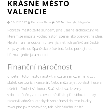
KRÁSNÉ MĚSTO
VALENCIE
05/12/2017
Redakce Brno
Off
Lifestyle
,
Magazín
,
Pobřežní město zalité sluncem, plné úžasné architektury, ve
kterém se můžete kochat historii stejně jako opalovat na pláži.
Nejste-li ale fanouškem unavených letních pařáků ani české
zimy, vyrazte do Španělska právě teď. Nebo počkejte do
března a jeďte jaru naproti.
Finanční náročnost
Chcete-li toto město navštívit, můžete samozřejmě využít
služeb cestovních kanceláří. Nebo můžete jet po vlastní ose a
ušetřit několik tisíc korun. Stačí sledovat letenky
v dostatečném, zhruba dvou měsíčním předstihu. Letenky
nízkonákladových leteckých společností do této lokality
zakoupíte jak z pražského, tak i vídeňského letiště.