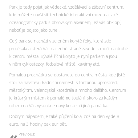
Park je tedy pojat jak vědecké, vzdělávací a zábavní centrum,
kde můžete navštívit technické interaktivní muzeu a také
oceánografický park s obrovským akváriem, jež vás obklopí,
neboť je pojato jako tunel.
Celý park se nachází v zeleném korytě řeky, která zde
protékala a která Vás na jedné straně zavede k moři, na druhé
k centru města. Bývalé říční koryto je nyní parkem a jsou
v něm cyklostezky, fotbalová hřiště, kavárny atd.
Pomalou procházku se dostanete do centra města, kde jistě
stojí za návštěvu Radniční náměstí s fontánou uprostřed,
městský trh, Valencijská katedrála a mnoho dalšího. Centrum
je krásným místem k pomalému toulání, skoro za každým
rohem na Vás vykoukne nový kostel či jiná památka.
Dobrým nápadem je také půjčení kola, což na den vyjde 8
euro, na 3 hodiny pak eur pět.
Previous: