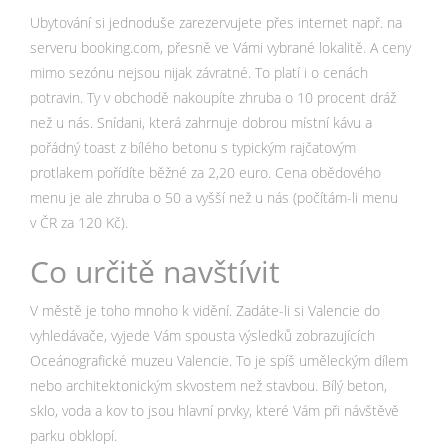
Ubytování si jednoduše zarezervujete přes internet např. na
serveru booking.com, přesně ve Vámi vybrané lokalitě. A ceny
mimo sezónu nejsou nijak závratné. To platí i o cenách
potravin. Ty v obchodě nakoupíte zhruba o 10 procent dráž
než u nás. Snídani, která zahrnuje dobrou místní kávu a
pořádný toast z bílého betonu s typickým rajčatovým
protlakem pořídíte běžné za 2,20 euro. Cena obědového
menu je ale zhruba o 50 a vyšší než u nás (počítám-li menu
v ČR za 120 Kč).
Co určitě navštívit
V městě je toho mnoho k vidění. Zadáte-li si Valencie do
vyhledávače, vyjede Vám spousta výsledků zobrazujících
Oceánografické muzeu Valencie. To je spíš uměleckým dílem
nebo architektonickým skvostem než stavbou. Bílý beton,
sklo, voda a kov to jsou hlavní prvky, které Vám při návštěvě
parku obklopí.